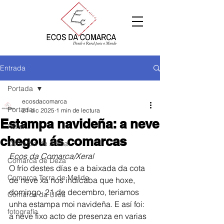
Entrada
Portada
ecosdacomarca
Portada
21 dic 2025
1 min de lectura
Estampa navideña: a neve
Xeral
chegou ás comarcas
Comarca de Arzúa
Ecos da Comarca/Xeral
Comarca de Deza
O frío destes días e a baixada da cota 
Comarca Terra de Melide
de neve xa nos indicaba que hoxe, 
domingo  21 de decembro, teriamos 
Comarca da Ulloa
unha estampa moi navideña. E así foi: 
fotografía
a neve fixo acto de presenza en varias 