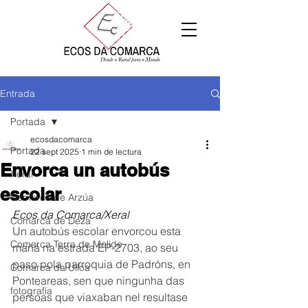
Entrada
Portada
ecosdacomarca
Portada
22 sept 2025
1 min de lectura
Envorca un autobús
Xeral
escolar
Comarca de Arzúa
Ecos da Comarca/Xeral
Comarca de Deza
Un autobús escolar envorcou esta 
Comarca Terra de Melide
mañá na estrada EP-2703, ao seu 
paso pola parroquia de Padróns, en 
Comarca da Ulloa
Ponteareas, sen que ningunha das 
fotografía
persoas que viaxaban nel resultase 