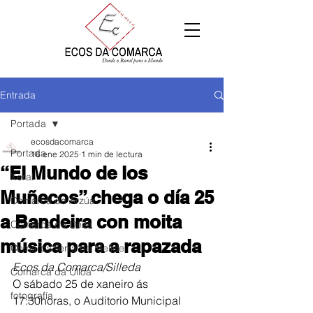
Entrada
Portada
ecosdacomarca
Portada
16 ene 2025
1 min de lectura
“El Mundo de los
Xeral
Muñecos” chega o día 25
Comarca de Arzúa
a Bandeira con moita
Comarca de Deza
música para a rapazada
Comarca Terra de Melide
Ecos da Comarca/Silleda
Comarca da Ulloa
O sábado 25 de xaneiro ás 
fotografía
17:30horas, o Auditorio Municipal 