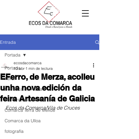
Entrada
Portada
ecosdacomarca
Portada
13 abr
1 min de lectura
EFerro, de Merza, acolleu
Xeral
unha nova edición da
Comarca de Arzúa
feira Artesanía de Galicia
Comarca de Deza
Ecos da Comarca/Vila de Cruces
Comarca Terra de Melide
Comarca da Ulloa
fotografía