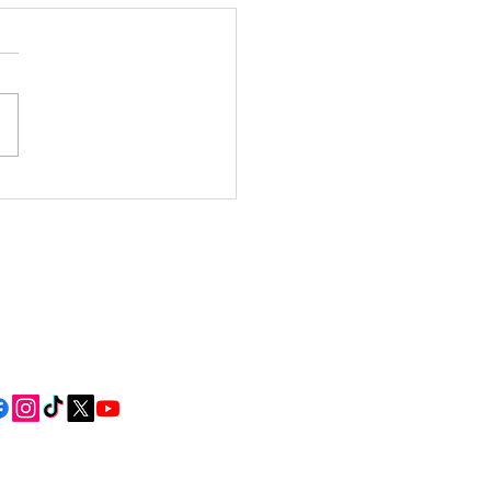
a Comarcal: consulta
s dos eventos dos
iros días