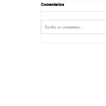
Comentarios
Escribir un comentario...
Os cinco concellos con
máis incendios da
provincia de Pontevedra
(2006-2015) están en Deza
© 2026 por Ecos da Comarca.