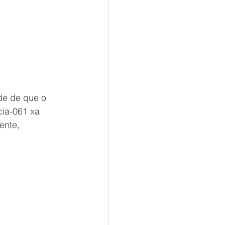
de de que o 
cia-061 xa 
ente, 