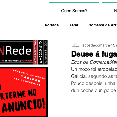
Quen Somos?
N
Portada
Xeral
Comarca de Arz
ecosdacomarca
15 
fotografía
Deuse á fuga
Ecos da Comarca/Xer
Un mozo foi atropelad
Galicia, 
segundo as t
Pouco despois, unha p
dun coche cun golpe 