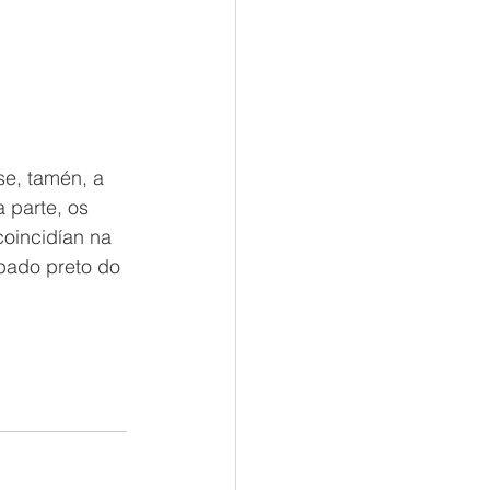
se, tamén, a 
 parte, os 
coincidían na 
opado preto do 