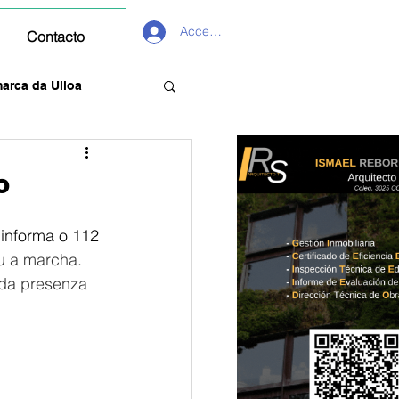
Acceder
Contacto
arca da Ulloa
o
informa o 112 
u a marcha.
 da presenza 