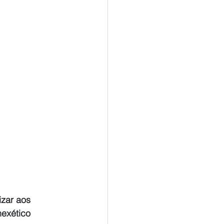
zar aos 
nexético 