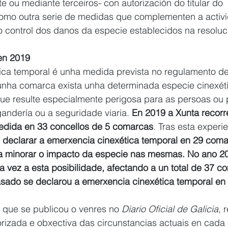
e ou mediante terceiros- con autorización do titular do 
como outra serie de medidas que complementen a activ
o control dos danos da especie establecidos na resoluc
 en 2019
ica temporal é unha medida prevista no regulamento d
unha comarca exista unha determinada especie cinexéti
que resulte especialmente perigosa para as persoas ou p
gandería ou a seguridade viaria. 
En 2019 a Xunta recorr
medida en 33 concellos de 5 comarcas
. Tras esta experie
 declarar a emerxencia cinexética temporal en 29 com
a minorar o impacto da especie nas mesmas. No ano 2
ra vez a esta posibilidade, afectando a un total de 37 c
sado se declarou a emerxencia cinexética temporal en
 que se publicou o venres no 
Diario Oficial de Galicia
, 
rizada e obxectiva das circunstancias actuais en cada