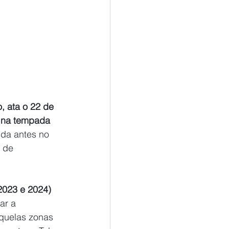
, ata o 22 de 
l na tempada 
ida antes no 
 de 
2023 e 2024) 
ar a 
quelas zonas 