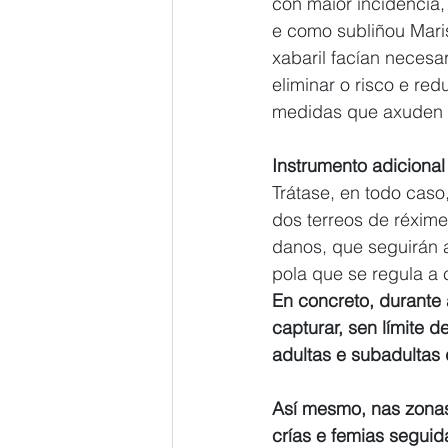
con maior incidencia,
e como subliñou Maris
xabaril facían necesa
eliminar o risco e r
medidas que axuden a
Instrumento adiciona
Trátase, en todo caso
dos terreos de réxime
danos, que seguirán a
pola que se regula a 
En concreto, durante 
capturar, sen límite 
adultas e subadultas 
Así mesmo, nas zonas 
crías e femias seguid