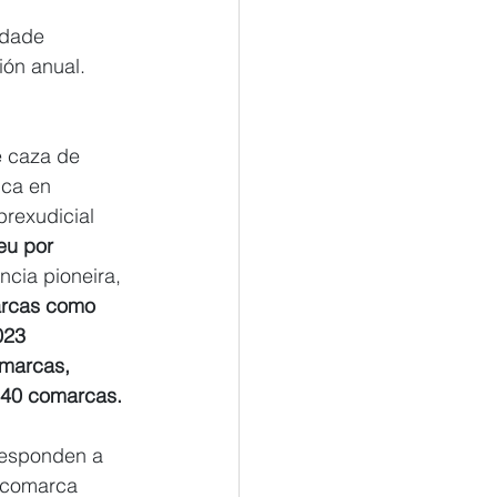
idade 
ión anual.
e caza de 
ca en 
rexudicial 
eu por 
ncia pioneira, 
arcas como 
023 
omarcas, 
 40 comarcas.
responden a 
 comarca 