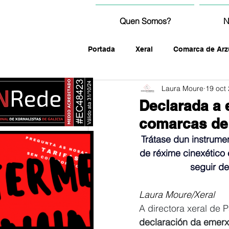
Quen Somos?
N
Portada
Xeral
Comarca de Arz
Laura Moure
19 oct
fotografía
Declarada a 
comarcas de
Trátase dun instrume
de réxime cinexético
seguir de
Laura Moure/Xeral
A directora xeral de P
declaración da emerx