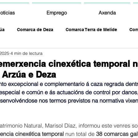
oticias
Emprego
Axenda
úa
Comarca de Deza
Comarca Terra de Melide
Com
 2025
4 min de lectura
emerxencia cinexética temporal 
 Arzúa e Deza
nto excepcional e complementario á caza regrada dentr
 especial e común e ás actuacións de control por danos
senvolvéndose nos termos previstos na normativa vixen
atrimonio Natural, Marisol Díaz, informou este venres so
encia cinexética temporal
 nun total de
 38 comarcas gal