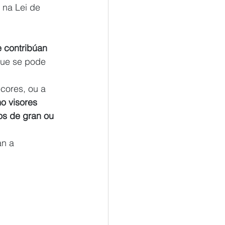
 na Lei de 
e contribúan 
ue se pode 
cores, ou a 
o visores 
os de gran ou 
an a 