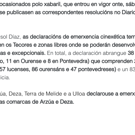
casionados polo xabaril, que entrou en vigor onte, sáb
se publicasen as correspondentes resolucións no Diario 
ol Díaz, 
as declaracións de emerxencia cinexética tem
en os Tecores e zonas libres onde se poderán desenvolv
ias e excepcionais.
 En total, a declaración abrangue 
38
o, 11 en Ourense e 8 en Pontevedra) que comprenden 
 57 lucenses, 86 ourensáns e 47 pontevedreses) 
e un 8
icia.
a, Deza, Terra de Melide e a Ulloa 
declarouse a emerx
nas comarcas de Arzúa e Deza. 