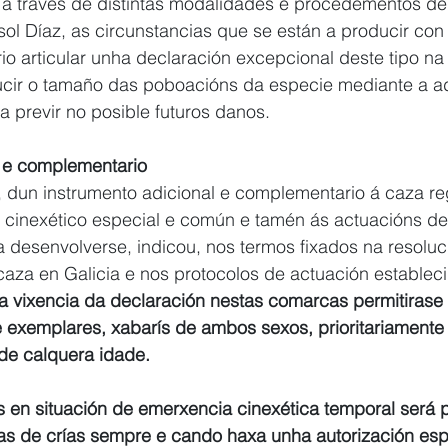
 a través de distintas modalidades e procedementos de 
ol Díaz, as circunstancias que se están a producir con 
rio articular unha declaración excepcional deste tipo na
educir o tamaño das poboacións da especie mediante a a
 previr no posible futuros danos.
l e complementario
, dun instrumento adicional e complementario á caza re
 cinexético especial e común e tamén ás actuacións de 
 desenvolverse, indicou, nos termos fixados na resoluc
caza en Galicia e nos protocolos de actuación estableci
a vixencia da declaración nestas comarcas permitirase 
de exemplares, xabarís de ambos sexos, prioritariamente
de calquera idade.
en situación de emerxencia cinexética temporal será p
as de crías sempre e cando haxa unha autorización espe