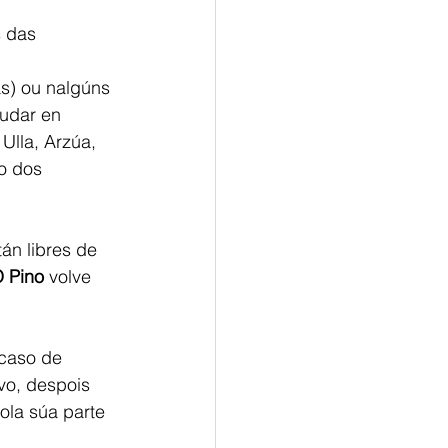
 das 
s) ou nalgúns 
udar en 
lla, Arzúa, 
o dos 
án libres de 
 Pino 
volve 
caso de 
vo, despois 
ola súa parte 