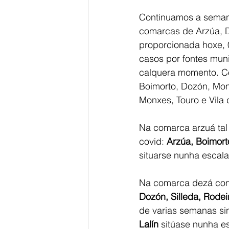
Continuamos a semana
comarcas de Arzúa, D
proporcionada hoxe, 
casos por fontes mun
calquera momento. Co
Boimorto, Dozón, Mont
Monxes, Touro e Vila 
Na comarca arzuá tal 
covid: 
Arzúa, Boimort
situarse nunha escala
Na comarca dezá cont
Dozón, Silleda, Rodei
de varias semanas sin
Lalín
 sitúase nunha es