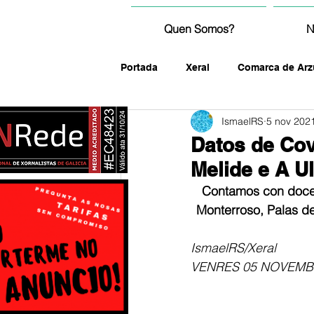
Quen Somos?
N
Portada
Xeral
Comarca de Arz
IsmaelRS
5 nov 202
fotografía
Datos de Cov
Melide e A U
Contamos con doce m
Monterroso, Palas de
IsmaelRS/Xeral
VENRES 05 NOVEMB