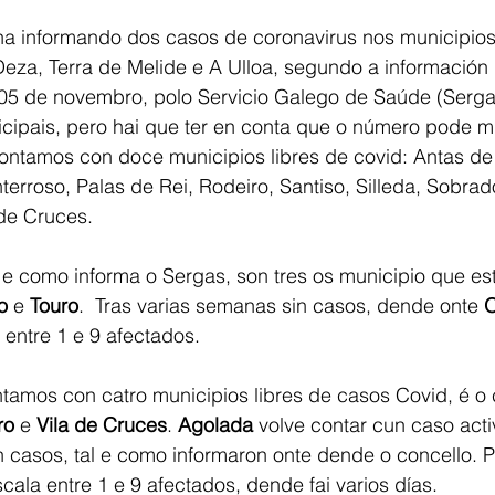
 informando dos casos de coronavirus nos municipios
eza, Terra de Melide e A Ulloa, segundo a información 
05 de novembro, polo Servicio Galego de Saúde (Serga
icipais, pero hai que ter en conta que o número pode m
ntamos con doce municipios libres de covid: Antas de U
erroso, Palas de Rei, Rodeiro, Santiso, Silleda, Sobrad
de Cruces. 
e como informa o Sergas, son tres os municipio que est
o 
e 
Touro
.  Tras varias semanas sin casos, dende onte 
O
 entre 1 e 9 afectados.
amos con catro municipios libres de casos Covid, é o 
ro
 e
 Vila de Cruces
. 
Agolada 
volve contar cun caso acti
 casos, tal e como informaron onte dende o concello. P
cala entre 1 e 9 afectados, dende fai varios días. 