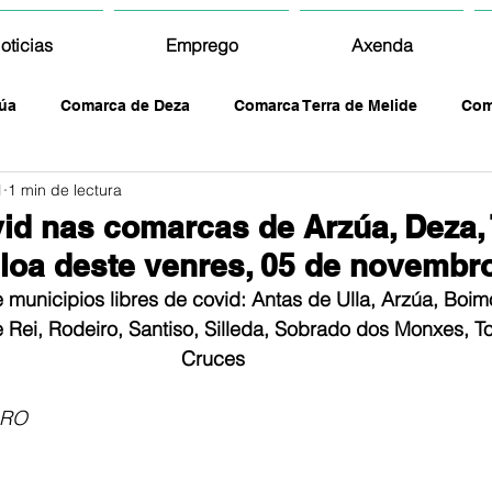
oticias
Emprego
Axenda
úa
Comarca de Deza
Comarca Terra de Melide
Com
1
1 min de lectura
id nas comarcas de Arzúa, Deza, 
lloa deste venres, 05 de novembr
unicipios libres de covid: Antas de Ulla, Arzúa, Boim
 Rei, Rodeiro, Santiso, Silleda, Sobrado dos Monxes, To
Cruces
RO 