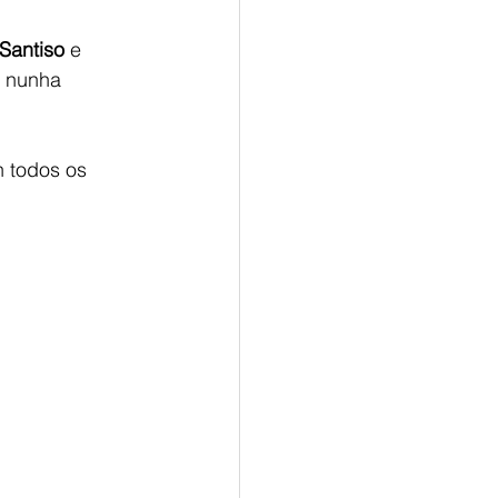
Santiso
 e
e nunha 
n todos os 