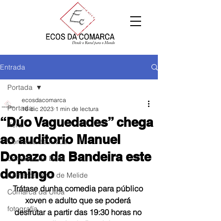
Entrada
Portada
ecosdacomarca
Portada
16 dic 2023
1 min de lectura
“Dúo Vaguedades” chega
Xeral
ao auditorio Manuel
Comarca de Arzúa
Dopazo da Bandeira este
Comarca de Deza
domingo
Comarca Terra de Melide
Trátase dunha comedia para público 
Comarca da Ulloa
xoven e adulto que se poderá 
fotografía
desfrutar a partir das 19:30 horas no 