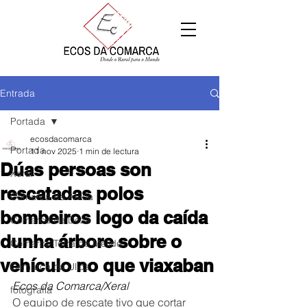
Entrada
Portada
ecosdacomarca
Portada
11 nov 2025
1 min de lectura
Dúas persoas son
Xeral
rescatadas polos
Comarca de Arzúa
bombeiros logo da caída
Comarca de Deza
dunha árbore sobre o
Comarca Terra de Melide
vehículo no que viaxaban
Comarca da Ulloa
Ecos da Comarca/Xeral
fotografía
O equipo de rescate tivo que cortar 