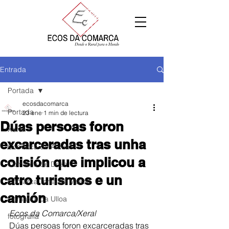
Entrada
Portada
ecosdacomarca
Portada
23 ene
1 min de lectura
Dúas persoas foron
Xeral
excarceradas tras unha
Comarca de Arzúa
colisión que implicou a
Comarca de Deza
catro turismos e un
Comarca Terra de Melide
camión
Comarca da Ulloa
Ecos da Comarca/Xeral
fotografía
Dúas persoas foron excarceradas tras 