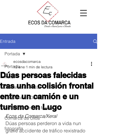
Entrada
Portada
ecosdacomarca
Portada
12 ene
1 min de lectura
Dúas persoas falecidas
Xeral
tras unha colisión frontal
Comarca de Arzúa
entre un camión e un
Comarca de Deza
turismo en Lugo
Comarca Terra de Melide
Ecos da Comarca/Xeral
Comarca da Ulloa
Dúas persoas perderon a vida nun 
fotografía
grave accidente de tráfico rexistrado 