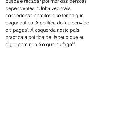
busca é recadar por mor das persoas 
dependentes: “Unha vez máis, 
concédense dereitos que teñen que 
pagar outros. A política do ‘eu convido 
e ti pagas’. A esquerda neste país 
practica a política de ‘facer o que eu 
digo, pero non é o que eu fago’”.
Comarca de Deza
Ver todo
Entradas recientes