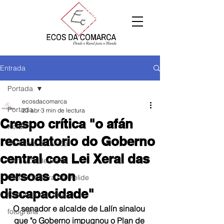
Entrada
Portada
ecosdacomarca
Portada
23 abr
3 min de lectura
Crespo crítica "o afán
Xeral
recaudatorio do Goberno
Comarca de Arzúa
central coa Lei Xeral das
Comarca de Deza
persoas con
Comarca Terra de Melide
discapacidade"
Comarca da Ulloa
O senador e alcalde de Lalín sinalou 
fotografía
que "o Goberno impugnou o Plan de 