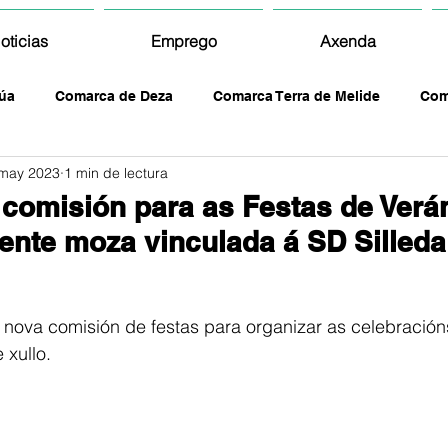
oticias
Emprego
Axenda
úa
Comarca de Deza
Comarca Terra de Melide
Com
may 2023
1 min de lectura
comisión para as Festas de Verá
xente moza vinculada á SD Silleda
 nova comisión de festas para organizar as celebración
 xullo.