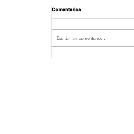
Comentarios
Escribir un comentario...
Camanzo mantén viva a
tradición das alfombras do
Corpus grazas ao traballo
dun grupo de mulleres
© 2026 por Ecos da Comarca.