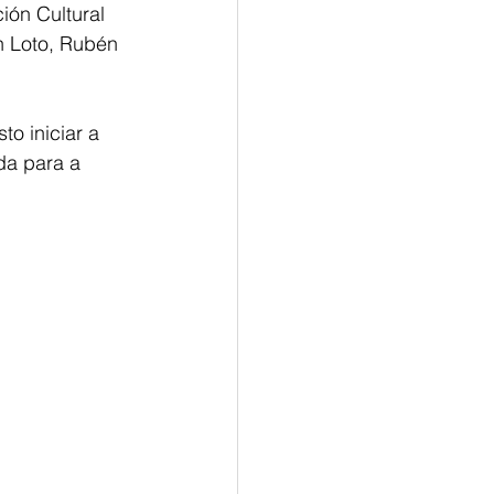
ón Cultural 
n Loto, Rubén 
o iniciar a 
da para a 