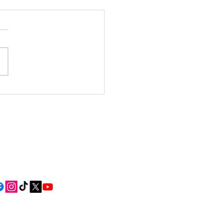
da Verbena 2026:
lta algunhas das
s dos vindeiros días