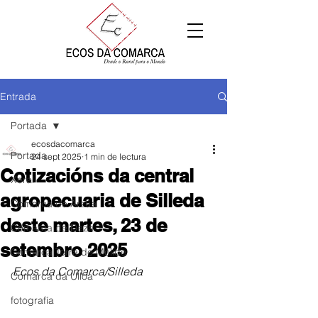
Entrada
Portada
ecosdacomarca
Portada
24 sept 2025
1 min de lectura
Cotizacións da central
Xeral
agropecuaria de Silleda
Comarca de Arzúa
deste martes, 23 de
Comarca de Deza
setembro 2025
Comarca Terra de Melide
Ecos da Comarca/Silleda
Comarca da Ulloa
fotografía