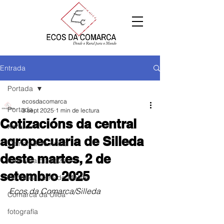
Entrada
Portada
ecosdacomarca
Portada
3 sept 2025
1 min de lectura
Cotizacións da central
Xeral
agropecuaria de Silleda
Comarca de Arzúa
deste martes, 2 de
Comarca de Deza
setembro 2025
Comarca Terra de Melide
Ecos da Comarca/Silleda
Comarca da Ulloa
fotografía