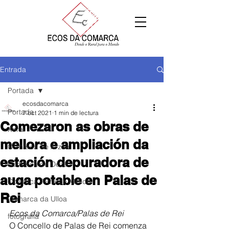
Entrada
Portada
ecosdacomarca
Portada
7 oct 2021
1 min de lectura
Comezaron as obras de
Xeral
mellora e ampliación da
Comarca de Arzúa
estación depuradora de
Comarca de Deza
auga potable en Palas de
Comarca Terra de Melide
Rei
Comarca da Ulloa
Ecos da Comarca/Palas de Rei
fotografía
O Concello de Palas de Rei comenza 