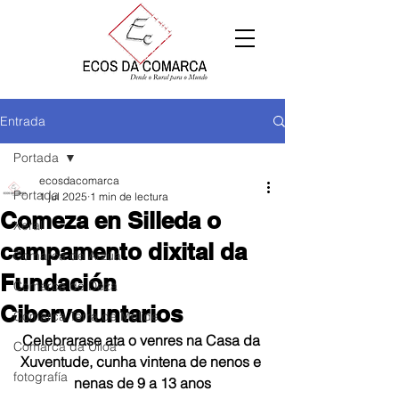
Entrada
Portada
ecosdacomarca
Portada
1 jul 2025
1 min de lectura
Comeza en Silleda o
Xeral
campamento dixital da
Comarca de Arzúa
Fundación
Comarca de Deza
Cibervoluntarios
Comarca Terra de Melide
Celebrarase ata o venres na Casa da 
Comarca da Ulloa
Xuventude, cunha vintena de nenos e 
fotografía
nenas de 9 a 13 anos