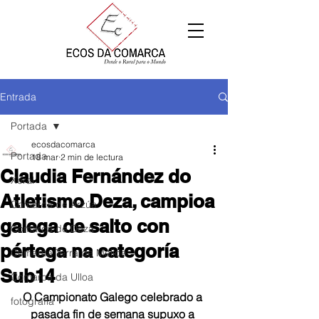
Entrada
Portada
ecosdacomarca
Portada
18 mar
2 min de lectura
Claudia Fernández do
Xeral
Atletismo Deza, campioa
Comarca de Arzúa
galega de salto con
Comarca de Deza
pértega na categoría
Comarca Terra de Melide
Sub14
Comarca da Ulloa
O Campionato Galego celebrado a 
fotografía
pasada fin de semana supuxo a 