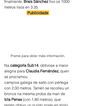
finalmente, 
Brais Sánchez
 fixo os 1000 
metros lisos en 3:35.
 Publicidade 
Preme para obter máis información.
Na 
categoría Sub14
, obtívose a maior 
alegría para 
Claudia Fernández,
 quen 
se proclamou
campioa galega de salto con pértega 
con 2,00 metros. Tamén se recolleu un 
bronce na mesma proba da man de 
Icía Penas 
(con 1,80 metros), que 
tamén obtivo un quinto posto en triplo 