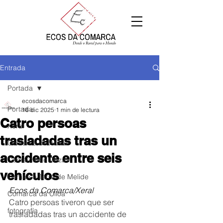
Entrada
Portada
ecosdacomarca
Portada
16 dic 2025
1 min de lectura
Catro persoas
Xeral
trasladadas tras un
Comarca de Arzúa
accidente entre seis
Comarca de Deza
vehículos
Comarca Terra de Melide
Ecos da Comarca/Xeral
Comarca da Ulloa
Catro persoas tiveron que ser 
fotografía
trasladadas tras un accidente de 