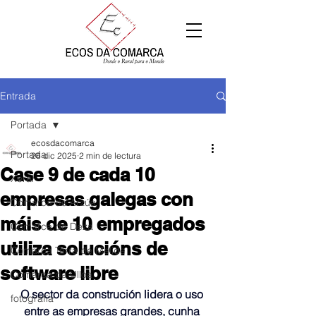
Entrada
Portada
ecosdacomarca
Portada
26 dic 2025
2 min de lectura
Case 9 de cada 10
Xeral
empresas galegas con
Comarca de Arzúa
máis de 10 empregados
Comarca de Deza
utiliza solucións de
Comarca Terra de Melide
software libre
Comarca da Ulloa
O sector da construción lidera o uso 
fotografía
entre as empresas grandes, cunha 