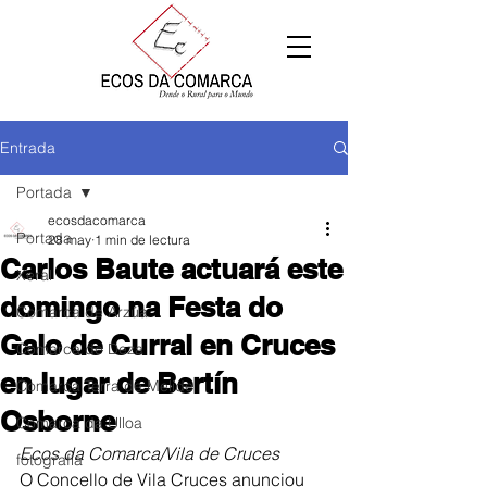
Entrada
Portada
ecosdacomarca
Portada
28 may
1 min de lectura
Carlos Baute actuará este
Xeral
domingo na Festa do
Comarca de Arzúa
Galo de Curral en Cruces
Comarca de Deza
en lugar de Bertín
Comarca Terra de Melide
Osborne
Comarca da Ulloa
Ecos da Comarca/Vila de Cruces
fotografía
O Concello de Vila Cruces anunciou 