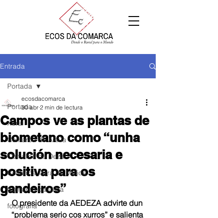
Entrada
Portada
ecosdacomarca
Portada
30 abr
2 min de lectura
Campos ve as plantas de
Xeral
biometano como “unha
Comarca de Arzúa
solución necesaria e
Comarca de Deza
positiva para os
Comarca Terra de Melide
gandeiros”
Comarca da Ulloa
O presidente da AEDEZA advirte dun 
fotografía
“problema serio cos xurros” e salienta 