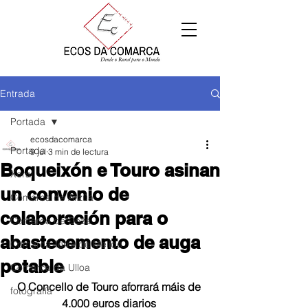
Entrada
Portada
ecosdacomarca
Portada
9 jul
3 min de lectura
Boqueixón e Touro asinan
Xeral
un convenio de
Comarca de Arzúa
colaboración para o
Comarca de Deza
abastecemento de auga
Comarca Terra de Melide
potable
Comarca da Ulloa
O Concello de Touro aforrará máis de 
fotografía
4.000 euros diarios 