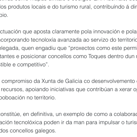
s produtos locais e do turismo rural, contribuíndo á d
pio.
ctuación que aposta claramente pola innovación e pola
incorporando tecnoloxía avanzada ao servizo do territori
delegada, quen engadiu que “proxectos como este permi
itantes e posicionar concellos como Toques dentro dun
tible e competitivo”.
no compromiso da Xunta de Galicia co desenvolvemento d
 recursos, apoiando iniciativas que contribúan a xerar 
oboación no territorio.
constitúe, en definitiva, un exemplo de como a colabora
vación tecnolóxica poden ir da man para impulsar o turis
 dos concellos galegos.