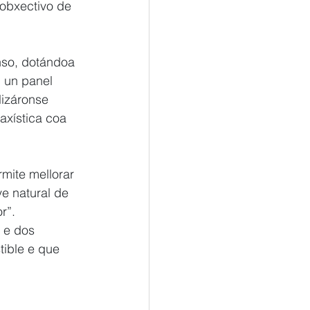
obxectivo de 
nso, dotándoa 
 un panel 
lizáronse 
axística coa 
mite mellorar 
e natural de 
r”.
 e dos 
ible e que 