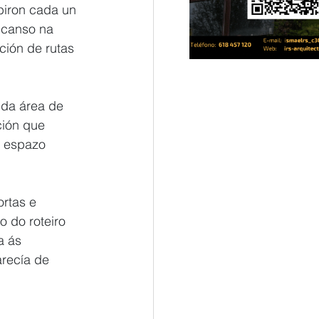
biron cada un 
scanso na 
ción de rutas 
da área de 
ción que 
e espazo 
rtas e 
 do roteiro 
a ás 
arecía de 