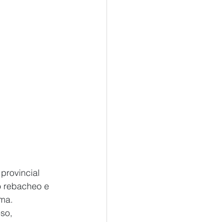
provincial 
o rebacheo e 
rma.
so, 