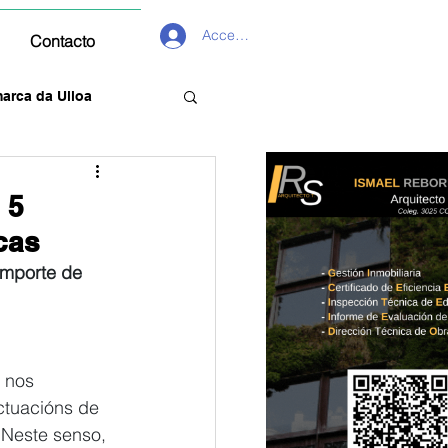
Acceder
Contacto
arca da Ulloa
 5
cas
importe de 
 nos 
ctuacións de 
 Neste senso, 