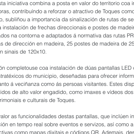
a iniciativa combina a posta en valor do territorio coa 
ras, contribuíndo a reforzar o atractivo de Toques como
do, subliñou a importancia da sinalización de rutas de s
instalación de frechas direccionais e postes de madeir
dos na contorna e adaptados á normativa das rutas PR-G
as de dirección en madeira, 25 postes de madeira de 2
n sinais de 120x10.
ón completouse coa instalación de dúas pantallas LED 
tratéxicos do municipio, deseñadas para ofrecer inform
tanto á veciñanza como ás persoas visitantes. Estes disp
tidos de alto valor engadido, como imaxes e vídeos dos 
rimoniais e culturais de Toques.
lor as funcionalidades destas pantallas, que inclúen i
ación en tempo real sobre eventos e servizos, así como a
activas como mapas dixitais e códigos QR. Ademais, de