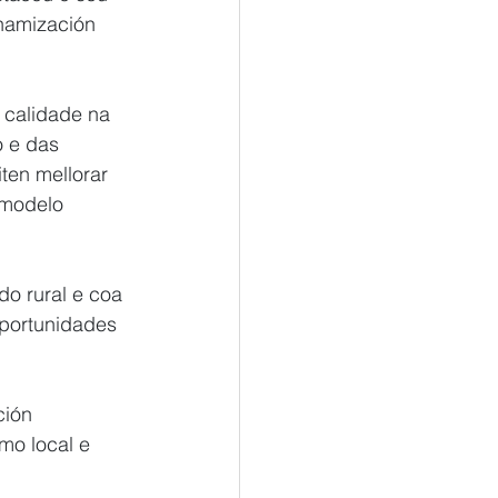
inamización 
 calidade na 
o e das 
ten mellorar 
 modelo 
o rural e coa 
oportunidades 
ción 
mo local e 