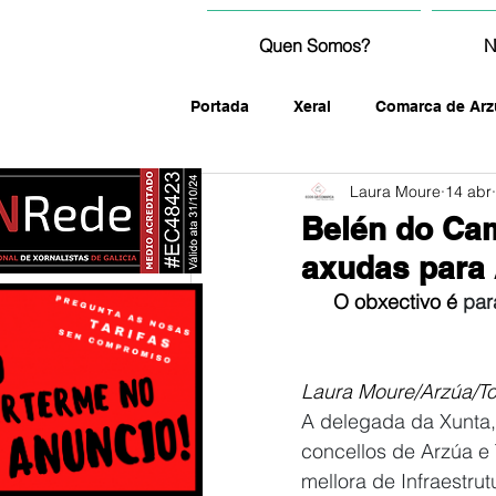
Quen Somos?
N
Portada
Xeral
Comarca de Arz
Laura Moure
14 abr
fotografía
Belén do Ca
axudas para 
O obxectivo é 
par
Laura Moure/Arzúa/T
A delegada da Xunta,
concellos de Arzúa e 
mellora de Infraestrut