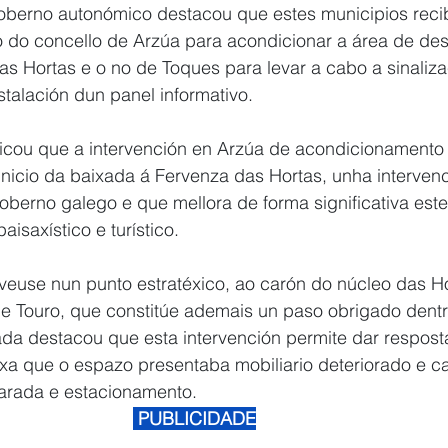
oberno autonómico destacou que estes municipios reci
o do concello de Arzúa para acondicionar a área de de
s Hortas e o no de Toques para levar a cabo a sinaliza
stalación dun panel informativo.
cou que a intervención en Arzúa de acondicionamento 
nicio da baixada á Fervenza das Hortas, unha interven
berno galego e que mellora de forma significativa est
aisaxístico e turístico.
veuse nun punto estratéxico, ao carón do núcleo das Ho
 de Touro, que constitúe ademais un paso obrigado dentro
da destacou que esta intervención permite dar respost
 xa que o espazo presentaba mobiliario deteriorado e c
arada e estacionamento.
 PUBLICIDADE