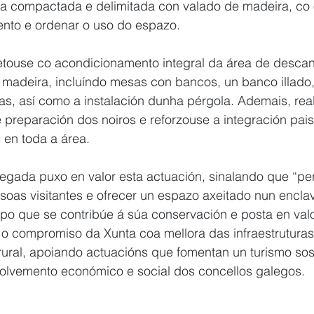
a compactada e delimitada con valado de madeira, co 
mento e ordenar o uso do espazo.
etouse co acondicionamento integral da área de desca
 madeira, incluíndo mesas con bancos, un banco illado,
ras, así como a instalación dunha pérgola. Ademais, rea
e preparación dos noiros e reforzouse a integración pais
 en toda a área.
elegada puxo en valor esta actuación, sinalando que “per
soas visitantes e ofrecer un espazo axeitado nun enclav
mpo que se contribúe á súa conservación e posta en valo
 o compromiso da Xunta coa mellora das infraestruturas
ural, apoiando actuacións que fomentan un turismo sost
olvemento económico e social dos concellos galegos.