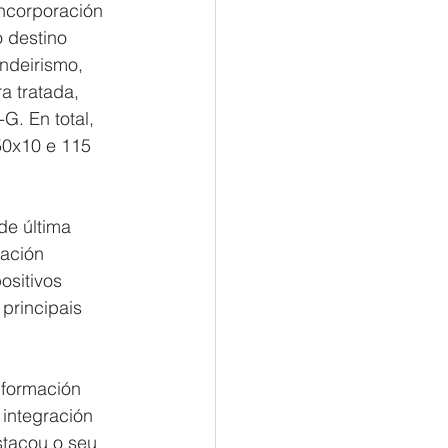
incorporación 
 destino 
endeirismo, 
a tratada, 
. En total, 
50x10 e 115 
de última 
ación 
ositivos 
principais 
nformación 
 integración 
stacou o seu 