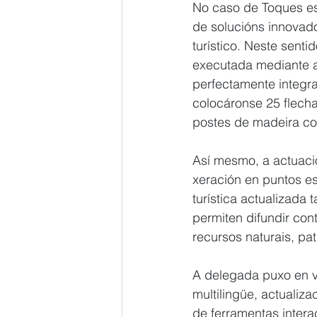
No caso de Toques est
de solucións innovado
turístico. Neste senti
executada mediante a 
perfectamente integra
colocáronse 25 flech
postes de madeira co
Así mesmo, a actuaci
xeración en puntos es
turística actualizada 
permiten difundir con
recursos naturais, pat
A delegada puxo en va
multilingüe, actualiz
de ferramentas inter