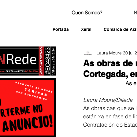
Quen Somos?
N
Portada
Xeral
Comarca de Arz
Laura Moure
30 jul 
fotografía
As obras de 
Cortegada, en
As e
Laura Moure/Silleda
As obras cas que se i
están xa en fase de l
Contratación do Esta