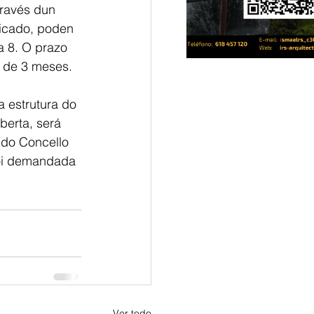
través dun 
icado, poden 
a 8. O prazo 
é de 3 meses.
a estrutura do 
berta, será 
do Concello 
moi demandada 
Ver todo