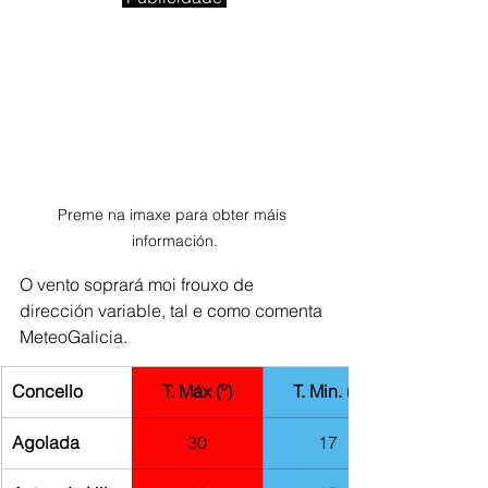
Preme na imaxe para obter máis 
información.
O vento soprará moi frouxo de 
dirección variable, tal e como comenta 
MeteoGalicia.
Concello
T. Máx (º)
T. Min. (º)
​Agolada
30
17