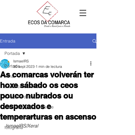
Entrada
Portada
IsmaelRS
Portada
30 sept 2023
1 min de lectura
As comarcas volverán ter
Xeral
hoxe sábado os ceos
Comarca de Arzúa
pouco nubrados ou
Comarca de Deza
despexados e
Comarca Terra de Melide
temperarturas en ascenso
Comarca da Ulloa
IsmaelRS/Xeral
fotografía