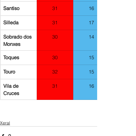
​Santiso
31
16
​Silleda
31
17
Sobrado dos 
30
14
Monxes
Toques
30
15
Touro
32
15
Vila de 
31
16
Cruces
Xeral