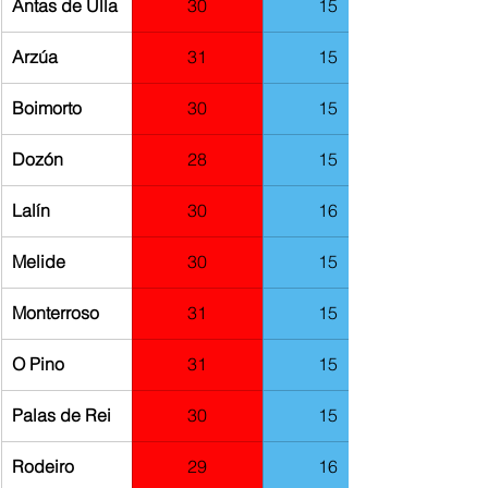
Antas de Ulla
30
15
Arzúa
31
15
Boimorto
30
15
Dozón
28
15
Lalín
30
16
​Melide
30
15
Monterroso
31
15
O Pino
31
15
Palas de Rei
30
15
Rodeiro
29
16