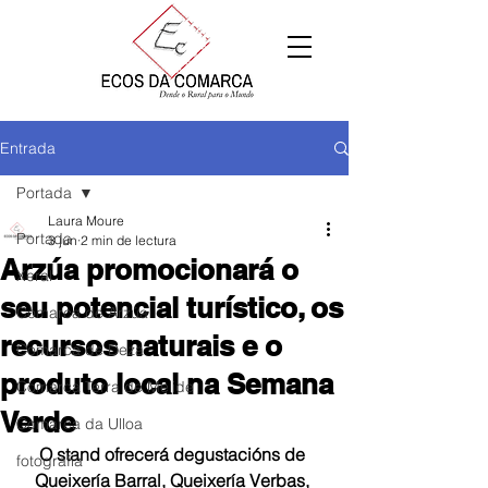
Entrada
Portada
Laura Moure
Portada
3 jun
2 min de lectura
Arzúa promocionará o
Xeral
seu potencial turístico, os
Comarca de Arzúa
recursos naturais e o
Comarca de Deza
produto local na Semana
Comarca Terra de Melide
Verde
Comarca da Ulloa
O stand ofrecerá degustacións de 
fotografía
Queixería Barral, Queixería Verbas, 