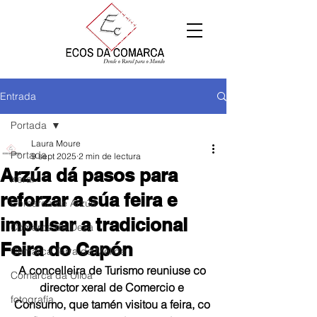
Entrada
Portada
Laura Moure
Portada
9 sept 2025
2 min de lectura
Arzúa dá pasos para
Xeral
reforzar a súa feira e
Comarca de Arzúa
impulsar a tradicional
Comarca de Deza
Feira do Capón
Comarca Terra de Melide
A concelleira de Turismo reuniuse co 
Comarca da Ulloa
director xeral de Comercio e 
fotografía
Consumo, que tamén visitou a feira, co 