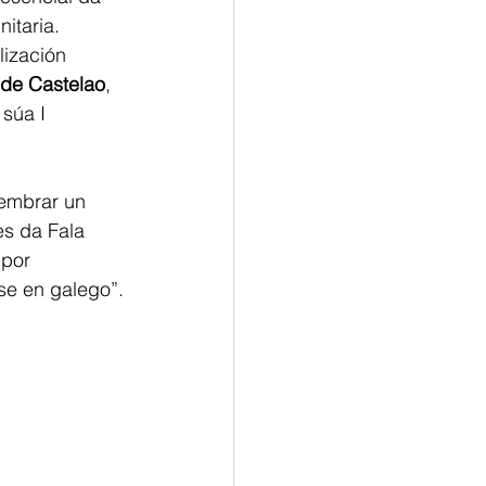
itaria. 
ización 
de Castelao
, 
súa I 
lembrar un 
s da Fala 
 por 
se en galego”.