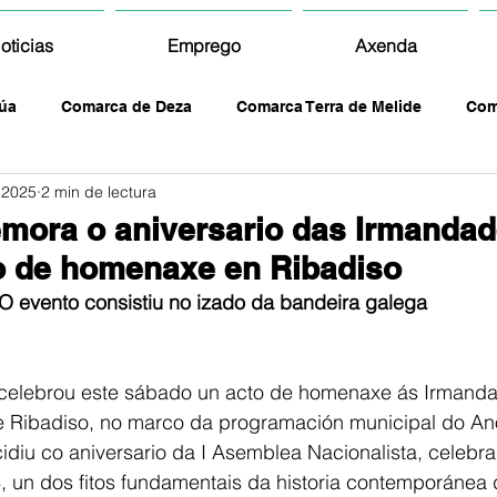
oticias
Emprego
Axenda
úa
Comarca de Deza
Comarca Terra de Melide
Com
 2025
2 min de lectura
mora o aniversario das Irmandad
o de homenaxe en Ribadiso
O evento consistiu no izado da bandeira galega
celebrou este sábado un acto de homenaxe ás Irmanda
e Ribadiso, no marco da programación municipal do Ano
diu co aniversario da I Asemblea Nacionalista, celebr
 un dos fitos fundamentais da historia contemporánea 