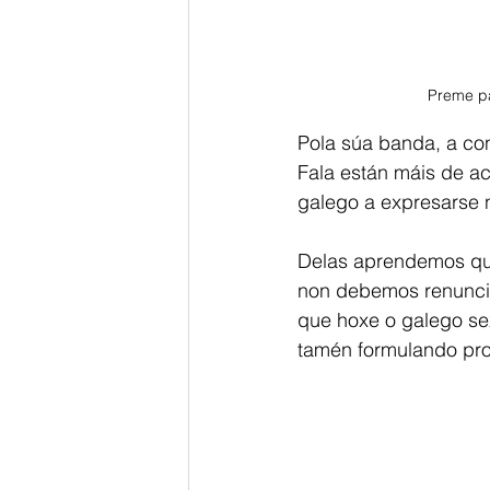
Preme pa
Pola súa banda, a con
Fala están máis de ac
galego a expresarse n
Delas aprendemos que
non debemos renunciar
que hoxe o galego sex
tamén formulando prop