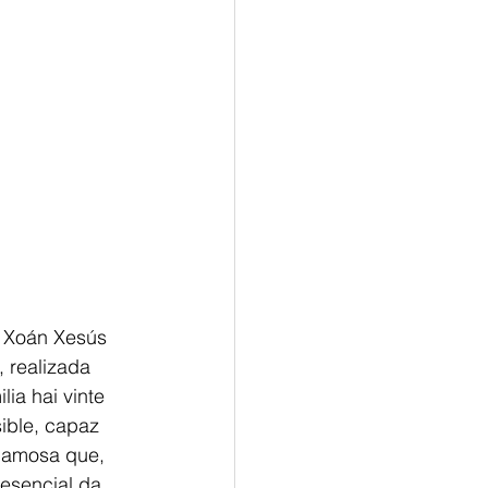
, Xoán Xesús 
 realizada 
ia hai vinte 
ible, capaz 
o amosa que, 
esencial da 