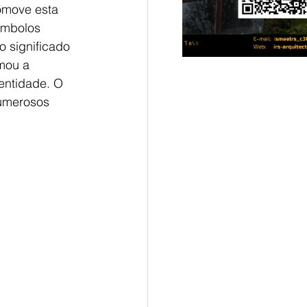
omove esta 
ímbolos 
o significado 
mou a 
entidade. O 
numerosos 