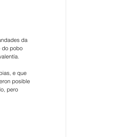
mandades da 
o do pobo 
alentía.
ias, e que 
eron posible 
o, pero 