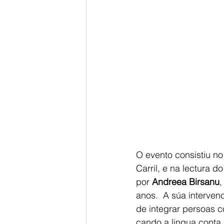
O evento consistiu no
Carril, e na lectura d
por 
Andreea Birsanu
,
anos.  A súa interven
de integrar persoas c
cando a lingua conta