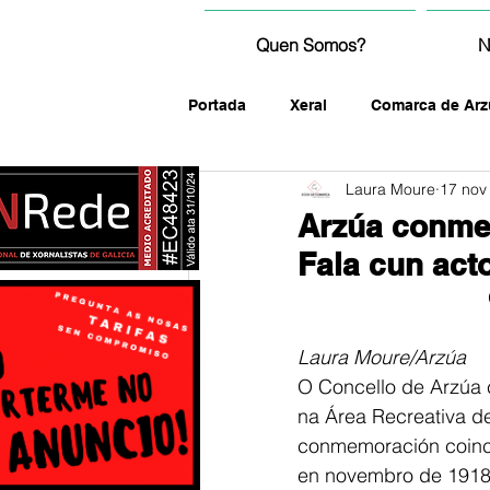
Quen Somos?
N
Portada
Xeral
Comarca de Arz
Laura Moure
17 nov
fotografía
Arzúa conme
Fala cun act
Laura Moure/Arzúa
O Concello de Arzúa 
na Área Recreativa d
conmemoración coinci
en novembro de 1918,