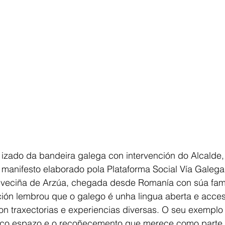
 izado da bandeira galega con intervención do Alcalde
o manifesto elaborado pola Plataforma Social Vía Galega,
 veciña de Arzúa, chegada desde Romanía con súa famil
ción lembrou que o galego é unha lingua aberta e acces
on traxectorias e experiencias diversas. O seu exempl
 co espazo e o recoñecemento que merece como parte 