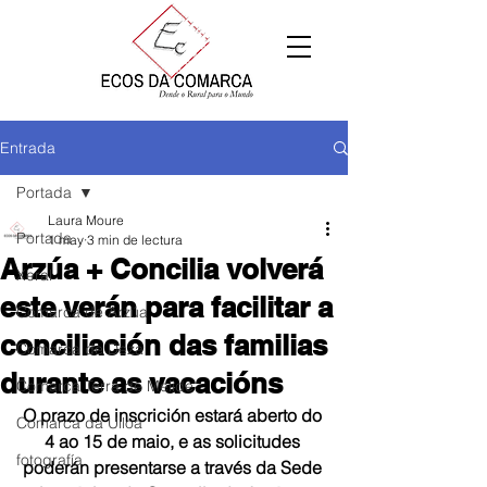
Entrada
Portada
Laura Moure
Portada
1 may
3 min de lectura
Arzúa + Concilia volverá
Xeral
este verán para facilitar a
Comarca de Arzúa
conciliación das familias
Comarca de Deza
durante as vacacións
Comarca Terra de Melide
O prazo de inscrición estará aberto do 
Comarca da Ulloa
4 ao 15 de maio, e as solicitudes 
fotografía
poderán presentarse a través da Sede 