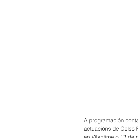
A programación conta
actuacións de Celso 
en Vilantime o 13 de m