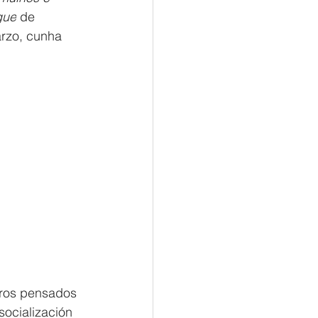
gue
 de 
rzo, cunha 
tros pensados 
ocialización 