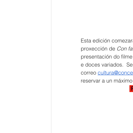
Esta edición comezará
proxección de 
Con fal
presentación do film
e doces variados.  Se
correo 
cultura@conce
reservar a un máximo
 