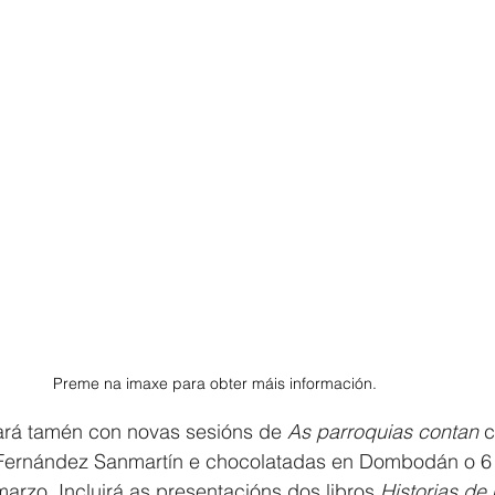
Preme na imaxe para obter máis información.
rá tamén con novas sesións de 
As parroquias contan 
c
Fernández Sanmartín e chocolatadas en Dombodán o 6 d
arzo. Incluirá as presentacións dos libros 
Historias de