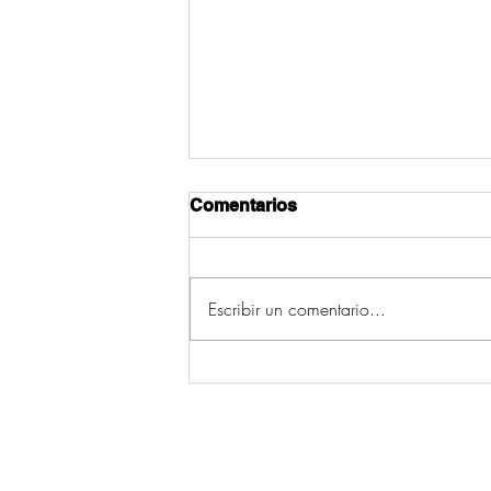
Comentarios
Escribir un comentario...
Unha persoa ferida nunha
saída de vía en Cebreiro, O
Pino