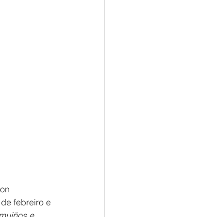
on 
e febreiro e 
 muiños e 