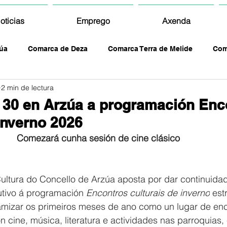
oticias
Emprego
Axenda
úa
Comarca de Deza
Comarca Terra de Melide
Com
2 min de lectura
a 30 en Arzúa a programación Enc
 inverno 2026
Comezará cunha sesión de cine clásico
ltura do Concello de Arzúa aposta por dar continuidad
tivo á programación 
Encontros culturais de inverno
 est
mizar os primeiros meses de ano como un lugar de enc
n cine, música, literatura e actividades nas parroquias, 