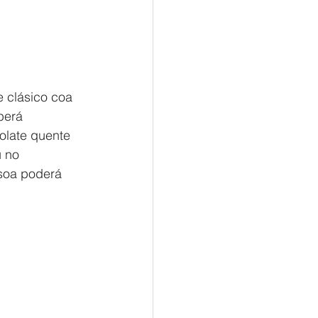
e clásico coa 
berá 
olate quente 
 no 
soa poderá 