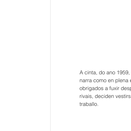
A cinta, do ano 1959,
narra como en plena 
obrigados a fuxir de
rivais, deciden vesti
traballo.