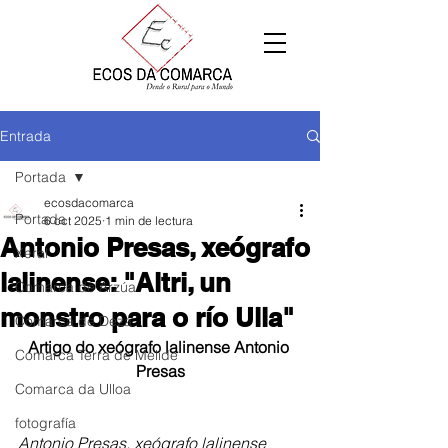
Entrada
Portada
ecosdacomarca
Portada
6 oct 2025
1 min de lectura
Antonio Presas, xeógrafo
Xeral
lalinense: "Altri, un
Comarca de Arzúa
monstro para o río Ulla"
Comarca de Deza
Artigo do xeógrafo lalinense Antonio 
Comarca Terra de Melide
Presas
Comarca da Ulloa
fotografía
Antonio Presas, xeógrafo lalinense