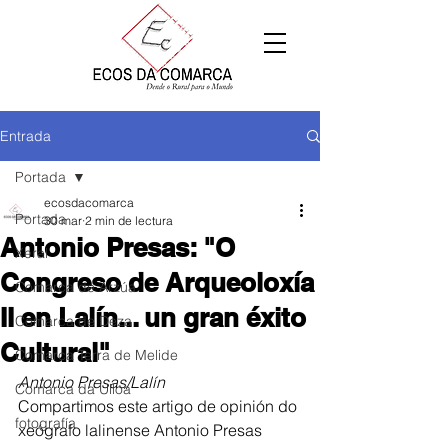
Entrada
Portada
ecosdacomarca
Portada
30 mar
2 min de lectura
Antonio Presas: "O
Xeral
Congreso de Arqueoloxía
Comarca de Arzúa
II en Lalín... un gran éxito
Comarca de Deza
Cultural"
Comarca Terra de Melide
Antonio Presas/Lalín
Comarca da Ulloa
Compartimos este artigo de opinión do 
fotografía
xeógrafo lalinense Antonio Presas 