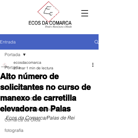
Entrada
Portada
ecosdacomarca
Portada
21 mar
1 min de lectura
Alto número de
Xeral
solicitantes no curso de
Comarca de Arzúa
manexo de carretilla
Comarca de Deza
elevadora en Palas
Comarca Terra de Melide
Ecos da Comarca/Palas de Rei
Comarca da Ulloa
fotografía