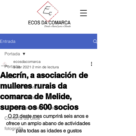
Entrada
Portada
ecosdacomarca
Portada
5 abr 2021
2 min de lectura
Alecrín, a asociación de
Xeral
mulleres rurais da
Comarca de Arzúa
comarca de Melide,
Comarca de Deza
supera os 600 socios
Comarca Terra de Melide
O 23 deste mes cumprirá seis anos e 
Comarca da Ulloa
ofrece un amplo abano de actividades 
fotografía
para todas as idades e gustos