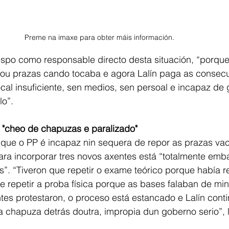
Preme na imaxe para obter máis información.
espo como responsable directo desta situación, “porqu
ocou prazas cando tocaba e agora Lalín paga as consec
cal insuficiente, sen medios, sen persoal e incapaz de g
lo”.
 "cheo de chapuzas e paralizado"
que o PP é incapaz nin sequera de repor as prazas vac
ara incorporar tres novos axentes está “totalmente emb
s”. “Tiveron que repetir o exame teórico porque había r
 repetir a proba física porque as bases falaban de min
es protestaron, o proceso está estancado e Lalín conti
a chapuza detrás doutra, impropia dun goberno serio”,