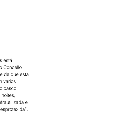
s está 
o Concello 
te de que esta 
n varios 
no casco 
noites, 
rautilizada e 
esprotexida”.