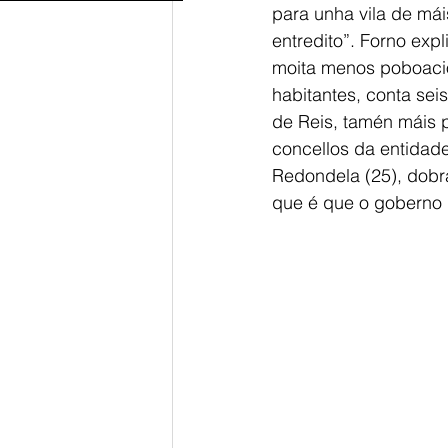
para unha vila de mái
entredito”. Forno ex
moita menos poboación
habitantes, conta sei
de Reis, tamén máis p
concellos da entidade
Redondela (25), dobra
que é que o goberno 