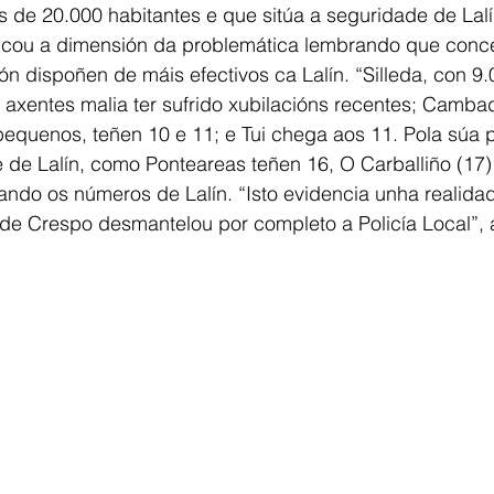
s de 20.000 habitantes e que sitúa a seguridade de Lalí
plicou a dimensión da problemática lembrando que conce
 dispoñen de máis efectivos ca Lalín. “Silleda, con 9.
s axentes malia ter sufrido xubilacións recentes; Camba
equenos, teñen 10 e 11; e Tui chega aos 11. Pola súa p
 de Lalín, como Ponteareas teñen 16, O Carballiño (17)
ndo os números de Lalín. “Isto evidencia unha realida
de Crespo desmantelou por completo a Policía Local”, 