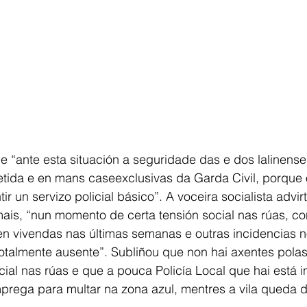
e “ante esta situación a seguridade das e dos lalinense
ida e en mans caseexclusivas da Garda Civil, porque 
r un servizo policial básico”. A voceira socialista advir
ais, “nun momento de certa tensión social nas rúas, co
en vivendas nas últimas semanas e outras incidencias 
otalmente ausente”. Subliñou que non hai axentes polas 
al nas rúas e que a pouca Policía Local que hai está inf
prega para multar na zona azul, mentres a vila queda d