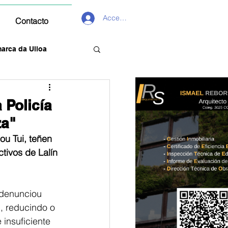
Acceder
Contacto
arca da Ulloa
 Policía
za"
u Tui, teñen 
ctivos de Lalín
 denunciou 
l, reducindo o 
insuficiente 