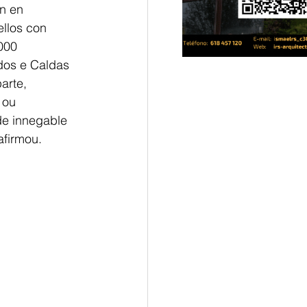
n en 
llos con 
000 
dos e Caldas 
arte, 
 ou 
de innegable 
afirmou.