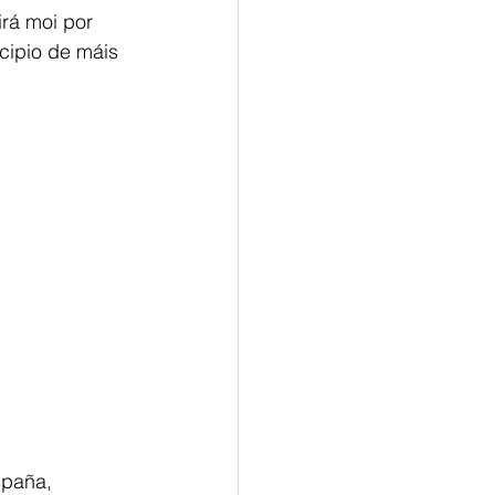
rá moi por 
ipio de máis 
paña, 