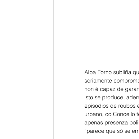
Alba Forno subliña qu
seriamente compromet
non é capaz de garanti
isto se produce, adem
episodios de roubos 
urbano, co Concello t
apenas presenza polici
“parece que só se em