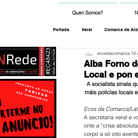
Quen Somos?
N
Portada
Xeral
Comarca de Arz
ecosdacomarca
12 
fotografía
Alba Forno d
Local e pon 
A 
socialista sinala
máis policías locais 
Ecos da Comarca/Lal
A secretaria xeral e 
onte a “crise absolut
corpo a só oito axent