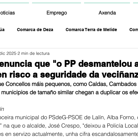
oticias
Emprego
Axenda
úa
Comarca de Deza
Comarca Terra de Melide
Com
dic 2025
2 min de lectura
enuncia que "o PP desmantelou a
en risco a seguridade da veciñan
 que Concellos máis pequenos, como Caldas, Cambados o
e municipios de tamaño similar chegan a duplicar os efe
ín
voceira municipal do PSdeG-PSOE de Lalín, Alba Forno,
a” na que o alcalde, José Crespo, "deixou a Policía Loca
es en servizo actualmente, unha cifra escandalosamente 