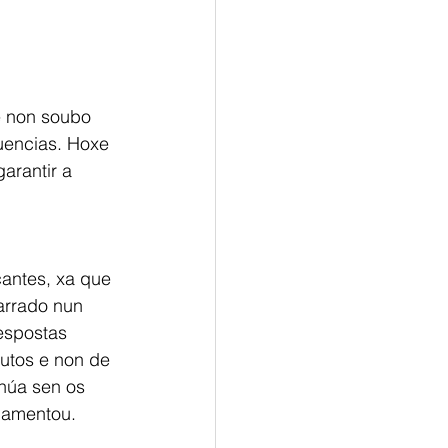
e non soubo 
uencias. Hoxe 
arantir a 
antes, xa que 
arrado nun 
espostas 
utos e non de 
núa sen os 
 lamentou.