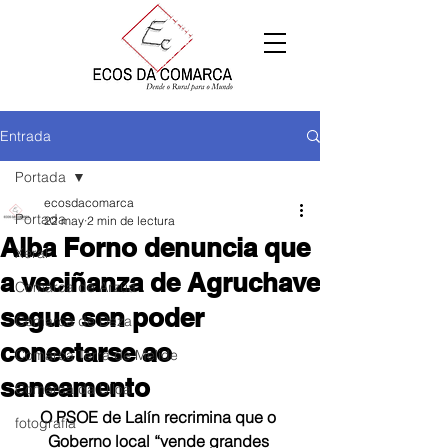
Entrada
Portada
ecosdacomarca
Portada
22 may
2 min de lectura
Alba Forno denuncia que
Xeral
a veciñanza de Agruchave
Comarca de Arzúa
segue sen poder
Comarca de Deza
conectarse ao
Comarca Terra de Melide
saneamento
Comarca da Ulloa
O PSOE de Lalín recrimina que o 
fotografía
Goberno local “vende grandes 