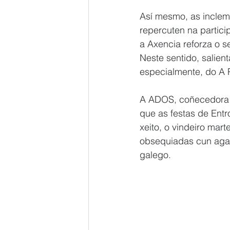
Así mesmo, as inclem
repercuten na partic
a Axencia reforza o 
Neste sentido, salie
especialmente, do A P
A ADOS, coñecedora d
que as festas de Entr
xeito, o vindeiro mar
obsequiadas cun agasa
galego.