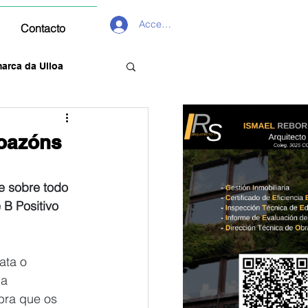
Acceder
Contacto
arca da Ulloa
doazóns
e sobre todo 
 B Positivo
ata o 
a 
ra que os 