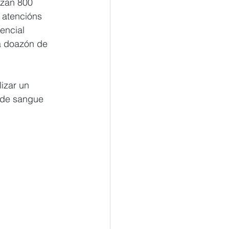
izan 800 
 atencións 
encial 
a doazón de 
izar un 
 de sangue 