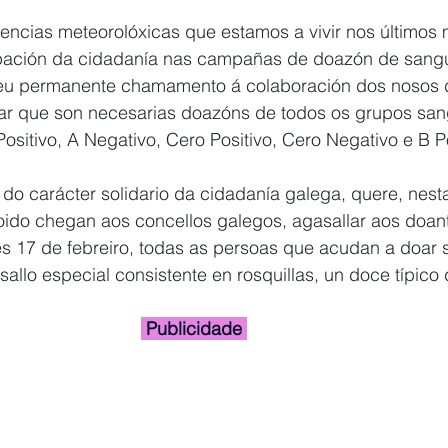
encias meteorolóxicas que estamos a vivir nos últimos 
ipación da cidadanía nas campañas de doazón de sangu
seu permanente chamamento á colaboración dos nosos 
ntar que son necesarias doazóns de todos os grupos san
ositivo, A Negativo, Cero Positivo, Cero Negativo e B Po
o carácter solidario da cidadanía galega, quere, nes
oido chegan aos concellos galegos, agasallar aos doan
tes 17 de febreiro, todas as persoas que acudan a doar 
llo especial consistente en rosquillas, un doce típico 
 Publicidade 