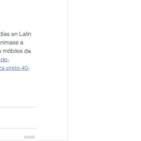
ías en Lalín 
anímase a 
s móbiles da 
-de-
za-preto-40-