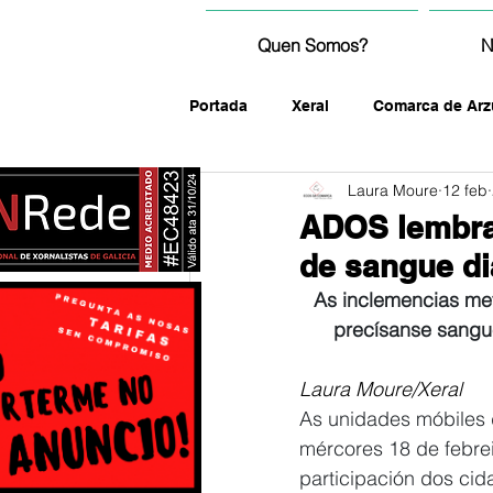
Quen Somos?
N
Portada
Xeral
Comarca de Arz
Laura Moure
12 feb
fotografía
ADOS lembra
de sangue di
As inclemencias met
precísanse sangue
Laura Moure/Xeral
As unidades móbiles 
mércores 18 de febrei
participación dos c