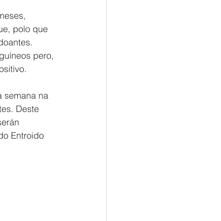
meses, 
e, polo que 
doantes. 
guíneos pero, 
sitivo.
ta semana na 
tes. Deste 
serán 
do Entroido 