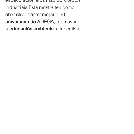
especulación e os macroproxectos 
industriais.Esta mostra ten como 
obxectivo conmemorar o 
50 
aniversario de ADEGA
, promover 
a 
educación ambiental
 e incentivar 
o 
compromiso das novas 
xeracións
 coa defensa da terra e dun 
futuro sustentable para Galicia.
Comarca de Deza
Ver todo
Entradas recientes