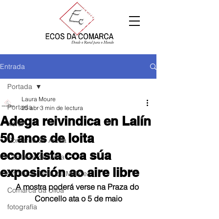
Entrada
Portada
Laura Moure
Portada
25 abr
3 min de lectura
Adega reivindica en Lalín
Xeral
50 anos de loita
Comarca de Arzúa
ecoloxista coa súa
Comarca de Deza
exposición ao aire libre
Comarca Terra de Melide
A mostra poderá verse na Praza do 
Comarca da Ulloa
Concello ata o 5 de maio
fotografía