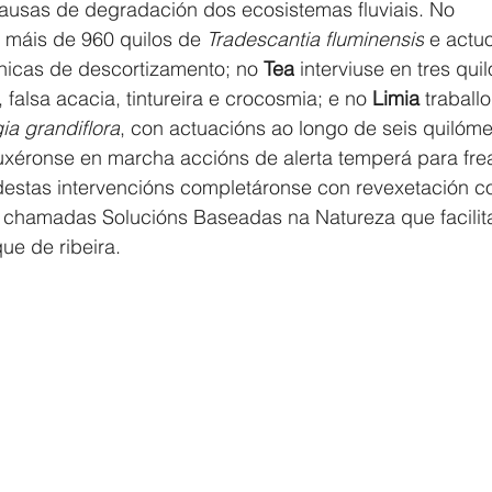
ausas de degradación dos ecosistemas fluviais. No 
e máis de 960 quilos de 
Tradescantia fluminensis
 e actu
nicas de descortizamento; no 
Tea
 interviuse en tres qui
falsa acacia, tintureira e crocosmia; e no 
Limia 
traball
ia grandiflora
, con actuacións ao longo de seis quilóme
uxéronse en marcha accións de alerta temperá para fre
 destas intervencións completáronse con revexetación c
 chamadas Solucións Baseadas na Natureza que facilita
ue de ribeira.