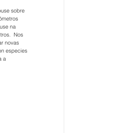
ouse sobre 
lómetros 
ouse na 
tros.  Nos 
ar novas 
on especies 
 a 