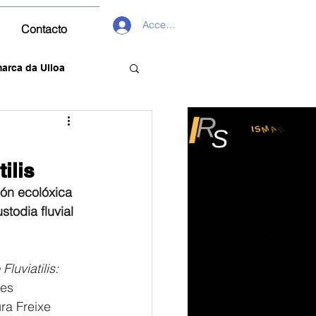
Acceder
Contacto
arca da Ulloa
ilis
ón ecolóxica 
todia fluvial
Fluviatilis: 
es 
ra Freixe 