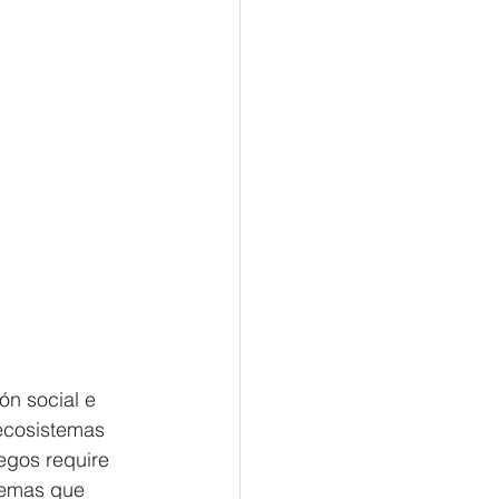
ón social e 
 ecosistemas 
egos require 
lemas que 