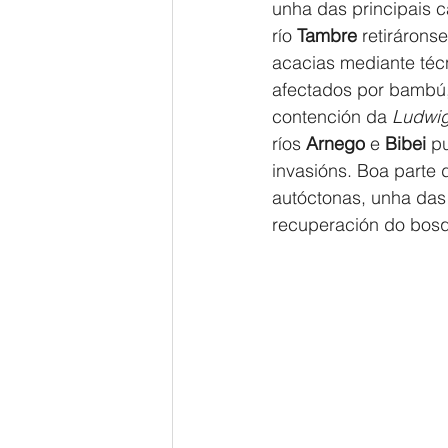
unha das principais c
río
 Tambre
 retirárons
acacias mediante téc
afectados por bambú, 
contención da 
Ludwig
ríos 
Arnego
 e 
Bibei
 p
invasións. Boa parte
autóctonas, unha das
recuperación do bosq