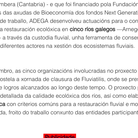
bera (Cantabria) - e que foi financiado pola Fundación
és das axudas de Bioeconomía dos fondos Next Generati
 de traballo, ADEGA desenvolveu actuacións para o cont
a restauración ecolóxica en 
cinco ríos galegos
 —Arnego
a través da custodia fluvial, unha ferramenta de conse
diferentes actores na xestión dos ecosistemas fluviais.
mbro, as cinco organizacións involucradas no proxecto
tela a xornada de clausura de Fluviatilis, onde se pre
 e logros alcanzados ao longo deste tempo. O proxecto 
 detallada da calidade ecolóxica dos ríos, así como elab
ca
 con criterios comúns para a restauración fluvial e m
a, froito do traballo conxunto das entidades participant
 Publicidade 