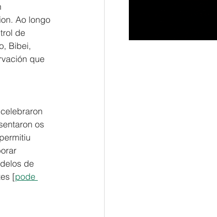
 
on. Ao longo 
rol de 
, Bibei, 
rvación que 
 celebraron 
sentaron os 
permitiu 
orar 
odelos de 
es [
pode 