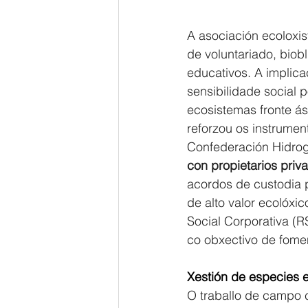
A asociación ecoloxis
de voluntariado, biob
educativos. A implic
sensibilidade social 
ecosistemas fronte á
reforzou os instrument
Confederación Hidrogr
con propietarios priv
acordos de custodia p
de alto valor ecolóx
Social Corporativa (R
co obxectivo de fome
Xestión de especies e
O traballo de campo c