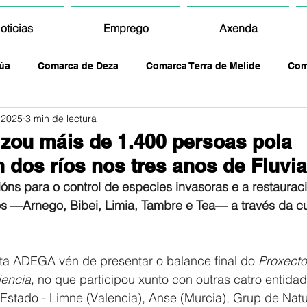
oticias
Emprego
Axenda
úa
Comarca de Deza
Comarca Terra de Melide
Com
 2025
3 min de lectura
zou máis de 1.400 persoas pola
dos ríos nos tres anos de Fluviat
ns para o control de especies invasoras e a restauraci
os —Arnego, Bibei, Limia, Tambre e Tea— a través da cus
ta ADEGA vén de presentar o balance final do 
Proxecto 
iencia
, no que participou xunto con outras catro entidad
Estado - Limne (Valencia), Anse (Murcia), Grup de Natu