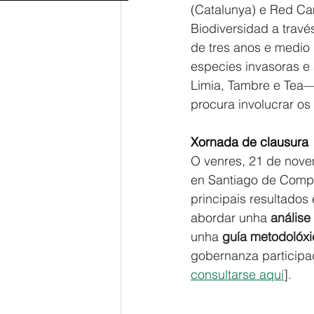
(Catalunya) e Red Cam
Biodiversidad a trav
de tres anos e medio
especies invasoras e 
Limia, Tambre e Tea— 
procura involucrar os 
Xornada de clausura
O venres, 21 de nove
en Santiago de Compos
principais resultados
abordar unha 
análise
unha 
guía metodolóxi
gobernanza participad
consultarse aquí
]. 