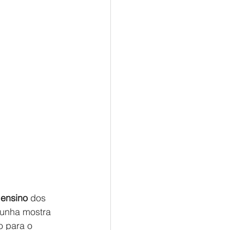
 ensino
 dos 
 unha mostra 
o para o 