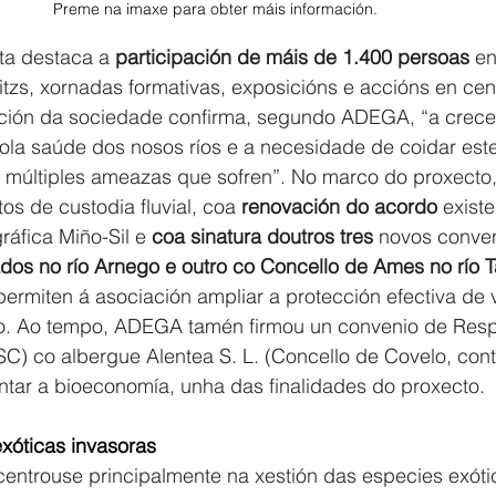
Preme na imaxe para obter máis información.
ta destaca a 
participación de máis de 1.400 persoas
 en
litzs, xornadas formativas, exposicións e accións en cen
ación da sociedade confirma, segundo ADEGA, “a crece
pola saúde dos nosos ríos e a necesidade de coidar est
s múltiples ameazas que sofren”. No marco do proxect
os de custodia fluvial, coa 
renovación do acordo
 exist
áfica Miño-Sil e 
coa sinatura doutros tres
 novos conven
ados no río Arnego e outro co Concello de Ames no río
ermiten á asociación ampliar a protección efectiva de va
ico. Ao tempo, ADEGA tamén firmou un convenio de Res
SC) co albergue Alentea S. L. (Concello de Covelo, cont
ntar a bioeconomía, unha das finalidades do proxecto.
xóticas invasoras
entrouse principalmente na xestión das especies exótic