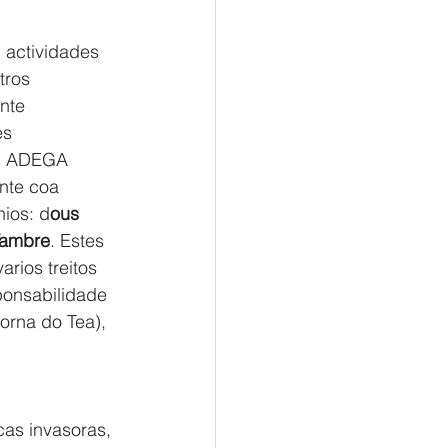
 actividades 
tros 
nte 
es 
o, ADEGA 
ente coa 
ios: d
ous 
 Tambre
. Estes 
rios treitos 
ponsabilidade 
orna do Tea), 
as invasoras, 