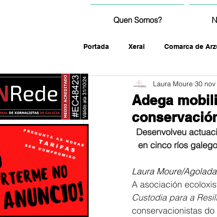
Quen Somos?
N
Portada
Xeral
Comarca de Arz
Laura Moure
30 nov
fotografía
Adega mobili
conservación 
Desenvolveu actuació
en cinco ríos galeg
Laura Moure/Agolada
A asociación ecoloxis
Custodia para a Resil
conservacionistas do 