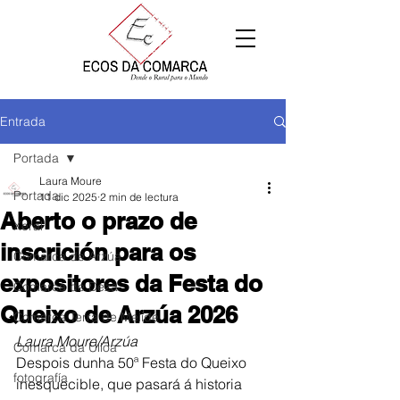
Entrada
Portada
Laura Moure
Portada
11 dic 2025
2 min de lectura
Aberto o prazo de
Xeral
inscrición para os
Comarca de Arzúa
expositores da Festa do
Comarca de Deza
Queixo de Arzúa 2026
Comarca Terra de Melide
Laura Moure/Arzúa
Comarca da Ulloa
Despois dunha 50ª Festa do Queixo 
fotografía
inesquecible, que pasará á historia 