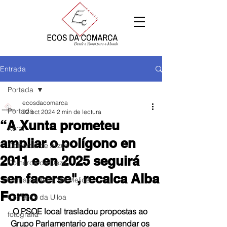
Entrada
Portada
ecosdacomarca
Portada
22 oct 2024
2 min de lectura
“A Xunta prometeu
Xeral
ampliar o polígono en
Comarca de Arzúa
2011 e en 2025 seguirá
Comarca de Deza
sen facerse", recalca Alba
Comarca Terra de Melide
Forno
Comarca da Ulloa
O PSOE local trasladou propostas ao 
fotografía
Grupo Parlamentario para emendar os 