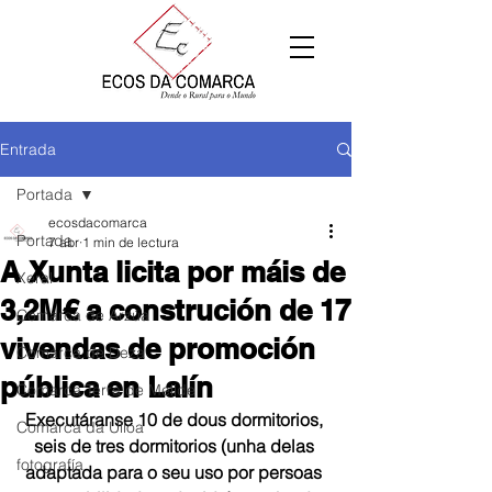
Entrada
Portada
ecosdacomarca
Portada
7 abr
1 min de lectura
A Xunta licita por máis de
Xeral
3,2M€ a construción de 17
Comarca de Arzúa
vivendas de promoción
Comarca de Deza
pública en Lalín
Comarca Terra de Melide
Executáranse 10 de dous dormitorios, 
Comarca da Ulloa
seis de tres dormitorios (unha delas 
fotografía
adaptada para o seu uso por persoas 