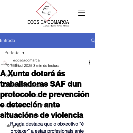
Entrada
Portada
ecosdacomarca
Portada
15 oct 2025
3 min de lectura
A Xunta dotará ás
Xeral
traballadoras SAF dun
Comarca de Arzúa
protocolo de prevención
Comarca de Deza
e detección ante
Comarca Terra de Melide
situacións de violencia
Comarca da Ulloa
Rueda destaca que o obxectivo “é 
fotografía
protexer” a estas profesionais ante 