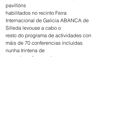
pavillóns
habilitados no recinto Feira 
Internacional de Galicia ABANCA de 
Silleda levouse a cabo o
resto do programa de actividades con 
máis de 70 conferencias incluídas 
nunha trintena de
xornadas e foros, así como un espazo 
de innovación, unha gran área 
divulgativa, talleres,
demostracións de produtos e servizos 
e un circuíto de probas de vehículos 
sostibles.
Comarca de Deza