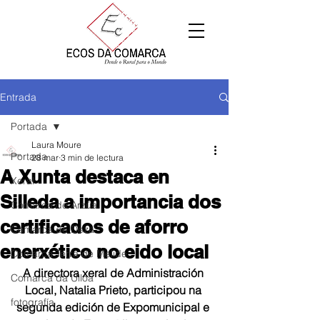
Entrada
Portada
Laura Moure
Portada
28 mar
3 min de lectura
A Xunta destaca en
Xeral
Silleda a importancia dos
Comarca de Arzúa
certificados de aforro
Comarca de Deza
enerxético no eido local
Comarca Terra de Melide
A directora xeral de Administración 
Comarca da Ulloa
Local, Natalia Prieto, participou na 
fotografía
segunda edición de Expomunicipal e 