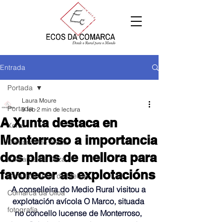
Entrada
Portada
Laura Moure
Portada
9 feb
2 min de lectura
A Xunta destaca en
Xeral
Monterroso a importancia
Comarca de Arzúa
dos plans de mellora para
Comarca de Deza
favorecer as explotacións
Comarca Terra de Melide
A conselleira do Medio Rural visitou a 
Comarca da Ulloa
explotación avícola O Marco, situada 
fotografía
no concello lucense de Monterroso, 