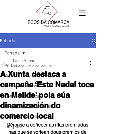
Entrada
Portada
Laura Moure
Portada
12 ene
2 min de lectura
A Xunta destaca a
Xeral
campaña ‘Este Nadal toca
Comarca de Arzúa
en Melide’ pola súa
Comarca de Deza
dinamización do
Comarca Terra de Melide
comercio local
Comarca da Ulloa
Déronse a coñecer as rifas premiadas 
fotografía
nas que se sortean dous premios de 