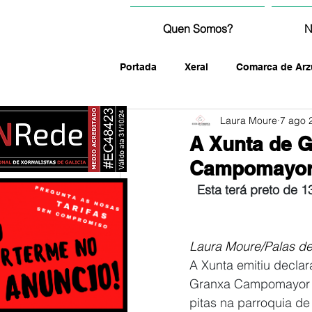
Quen Somos?
N
Portada
Xeral
Comarca de Arz
Laura Moure
7 ago 
fotografía
A Xunta de G
Campomayor p
Esta terá preto de 1
Laura Moure/Palas de
A Xunta emitiu decla
Granxa Campomayor pa
pitas na parroquia de