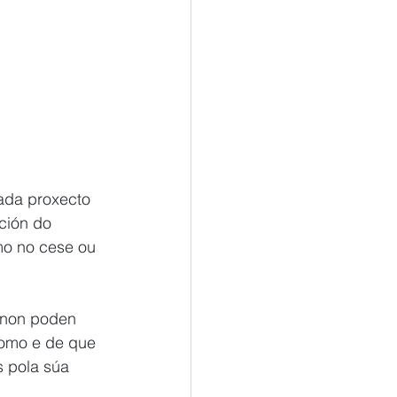
ada proxecto 
ción do 
mo no cese ou 
s non poden 
como e de que 
 pola súa 