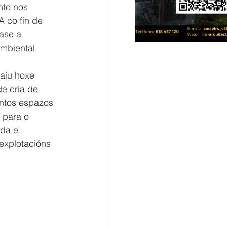
nto nos 
 co fin de 
ase a 
ambiental.
aíu hoxe 
e cría de 
intos espazos 
 para o 
da e 
explotacións 