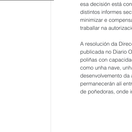
esa decisión está con
distintos informes se
minimizar e compensa
traballar na autoriza
A resolución da Direc
publicada no Diario Of
poliñas con capacidad
como unha nave, unha 
desenvolvemento da a
permanecerán alí ent
de poñedoras, onde in