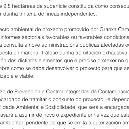
e 9,8 hectáreas de superficie constituída como consec
r dunha trintena de fincas independentes.
acto ambiental do proxecto promovido por Granxa Ca
s informes sectoriais favorables ou favorables condicion
 consulta a nove administracións públicas afectadas o
posta en marcha. Trátase dunha tramitación exhaustiva, 
ón dos distintos elementos que é preciso protexer no q
obre como se debe desenvolver o proxecto para que se
zable e viable.
vizo de Prevención e Control Integrados da Contaminaci
ncargado de tramitar o conxunto do proxecto –e depen
lidade Ambiental e Sostibilidade, que será a encargada
 pasará a asumir de novo o expediente unha vez que est
ambiental -pendente de que se emita a autorización am