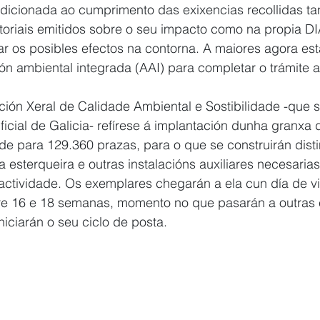
dicionada ao cumprimento das exixencias recollidas ta
ctoriais emitidos sobre o seu impacto como na propia DIA
r os posibles efectos na contorna. A maiores agora est
ción ambiental integrada (AAI) para completar o trámite 
ción Xeral de Calidade Ambiental e Sostibilidade -que s
icial de Galicia- refírese á implantación dunha granxa d
e para 129.360 prazas, para o que se construirán dist
esterqueira e outras instalacións auxiliares necesarias
ctividade. Os exemplares chegarán a ela cun día de vi
re 16 e 18 semanas, momento no que pasarán a outras 
iciarán o seu ciclo de posta.