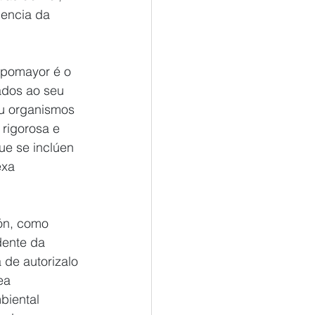
uencia da 
mpomayor é o 
ados ao seu 
u organismos 
rigorosa e 
ue se inclúen 
xa 
ón, como 
dente da 
 de autorizalo 
ea 
biental 