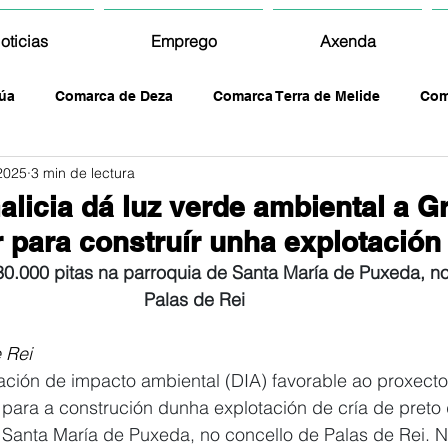
oticias
Emprego
Axenda
úa
Comarca de Deza
Comarca Terra de Melide
Com
2025
3 min de lectura
alicia dá luz verde ambiental a G
ara construír unha explotación 
30.000 pitas na parroquia de Santa María de Puxeda, no
Palas de Rei
 Rei
ración de impacto ambiental (DIA) favorable ao proxect
ra a construción dunha explotación de cría de preto 
 Santa María de Puxeda, no concello de Palas de Rei. N