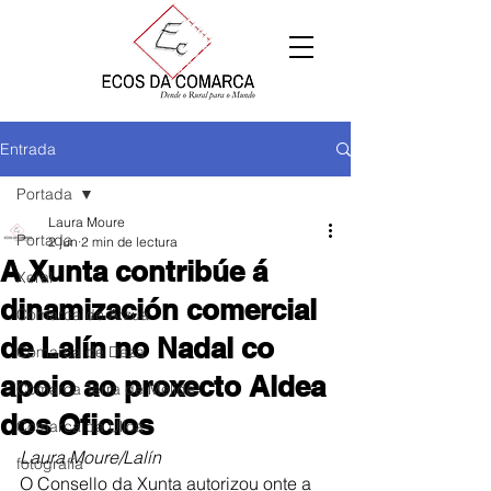
Entrada
Portada
Laura Moure
Portada
2 jun
2 min de lectura
A Xunta contribúe á
Xeral
dinamización comercial
Comarca de Arzúa
de Lalín no Nadal co
Comarca de Deza
apoio ao proxecto Aldea
Comarca Terra de Melide
dos Oficios
Comarca da Ulloa
Laura Moure/Lalín
fotografía
O Consello da Xunta autorizou onte a 