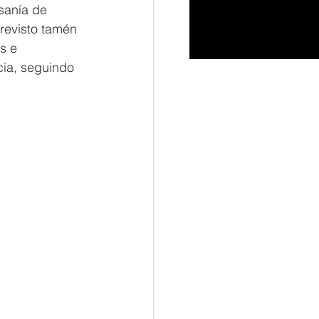
sanía de 
revisto tamén 
s e 
cia, seguindo 