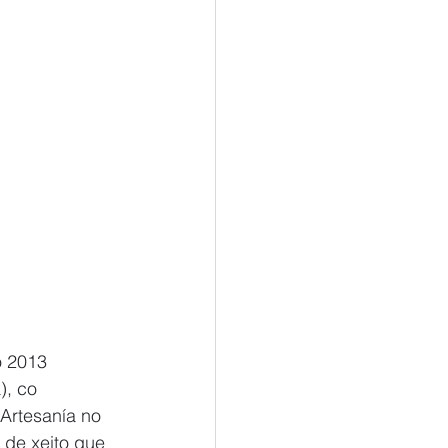
o 2013 
, co 
 Artesanía no 
 de xeito que 