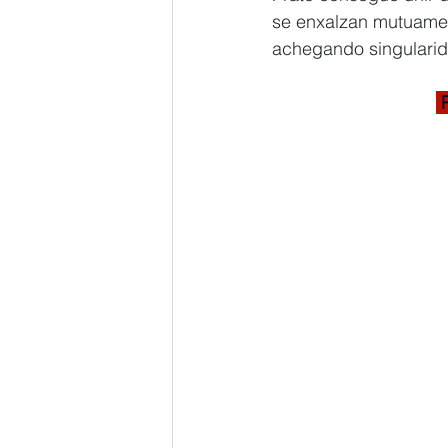
se enxalzan mutuamen
achegando singularid
 