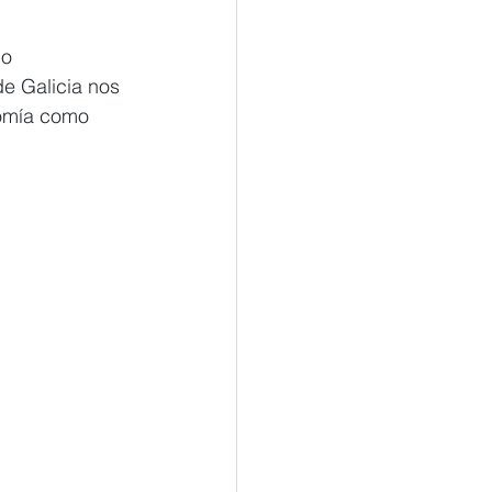
o 
de Galicia nos 
nomía como 