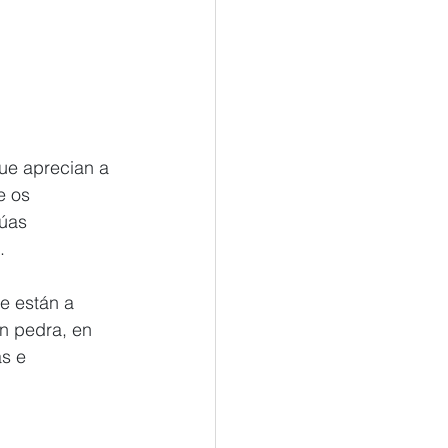
ue aprecian a 
e os 
úas 
.
e están a 
n pedra, en 
s e 