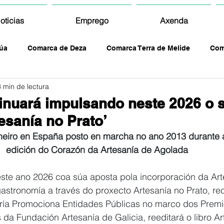
oticias
Emprego
Axenda
úa
Comarca de Deza
Comarca Terra de Melide
Com
3 min de lectura
inuará impulsando neste 2026 o 
esanía no Prato’
neiro en España posto en marcha no ano 2013 durante
edición do Corazón da Artesanía de Agolada
este ano 2026 coa súa aposta pola incorporación da Art
gastronomía a través do proxecto Artesanía no Prato, r
oría Promociona Entidades Públicas no marco dos Premi
 da Fundación Artesanía de Galicia, reeditará o libro Ar