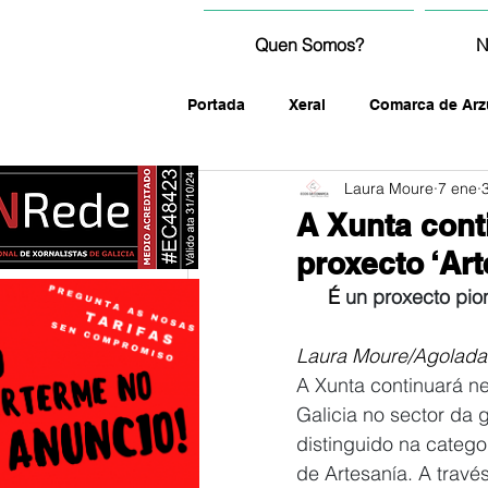
Quen Somos?
N
Portada
Xeral
Comarca de Arz
Laura Moure
7 ene
fotografía
A Xunta cont
proxecto ‘Art
É 
un proxecto pio
Laura Moure/Agolada
A Xunta continuará n
Galicia no sector da 
distinguido na categ
de Artesanía. A través