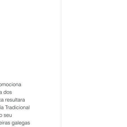
romociona 
a dos 
a resultara 
a Tradicional 
o seu 
eiras galegas 