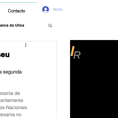
Acceder
Contacto
arca da Ulloa
seu
 a segunda 
esanía de 
ecentemente 
os Nacionais 
tesanía no 